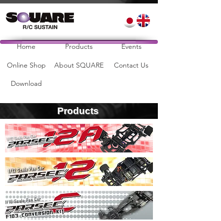
Home
Products
Events
Online Shop
About SQUARE
Contact Us
Download
​Products