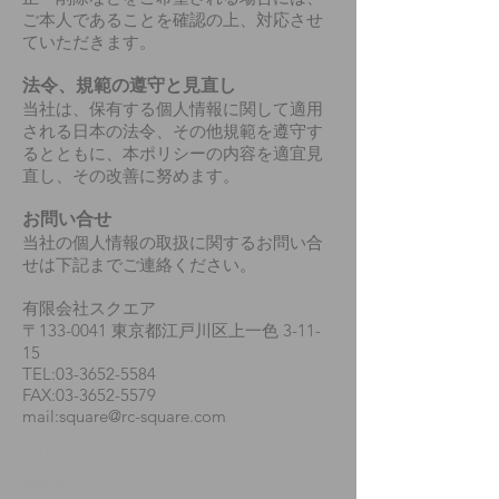
ご本人であることを確認の上、対応させ
ていただきます。
法令、規範の遵守と見直し
当社は、保有する個人情報に関して適用
される日本の法令、その他規範を遵守す
るとともに、本ポリシーの内容を適宜見
直し、その改善に努めます。
お問い合せ
当社の個人情報の取扱に関するお問い合
せは下記までご連絡ください。
有限会社スクエア
〒133-0041 東京都江戸川区上一色 3-11-
15
TEL:03-3652-5584
FAX:03-3652-5579
mail:square@rc-square.com
​CONTENT
-
製品紹介