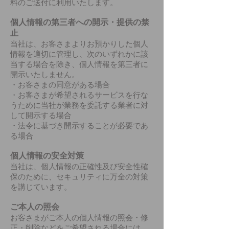
料のご送付に利用いたします。
個人情報の第三者への開示・提供の禁
止
当社は、お客さまよりお預かりした個人
情報を適切に管理し、次のいずれかに該
当する場合を除き、個人情報を第三者に
開示いたしません。
・お客さまの同意がある場合
・お客さまが希望されるサービスを行な
うために当社が業務を委託する業者に対
して開示する場合
・法令に基づき開示することが必要であ
る場合
個人情報の安全対策
当社は、個人情報の正確性及び安全性確
保のために、セキュリティに万全の対策
を講じています。
ご本人の照会
お客さまがご本人の個人情報の照会・修
正・削除などをご希望される場合には、