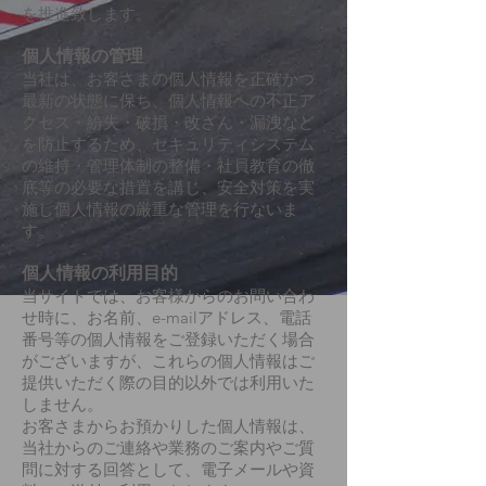
を推進致します。
個人情報の管理
当社は、お客さまの個人情報を正確かつ
最新の状態に保ち、個人情報への不正ア
クセス・紛失・破損・改ざん・漏洩など
を防止するため、セキュリティシステム
の維持・管理体制の整備・社員教育の徹
底等の必要な措置を講じ、安全対策を実
施し個人情報の厳重な管理を行ないま
す。
個人情報の利用目的
当サイトでは、お客様からのお問い合わ
せ時に、お名前、e-mailアドレス、電話
番号等の個人情報をご登録いただく場合
がございますが、これらの個人情報はご
提供いただく際の目的以外では利用いた
しません。
お客さまからお預かりした個人情報は、
当社からのご連絡や業務のご案内やご質
問に対する回答として、電子メールや資