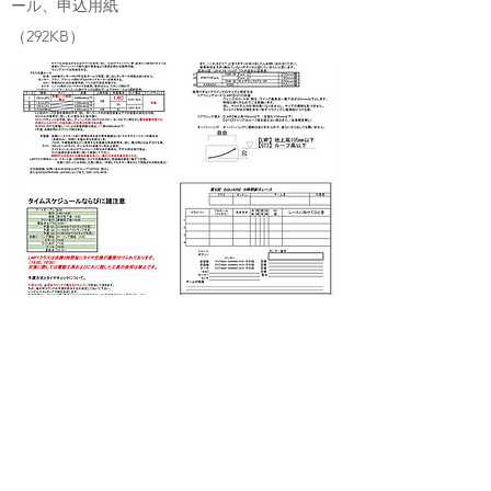
ール、申込用紙
​（292KB）
​CONTENT
-
製品紹介
-
イベント
-
ネットショップ