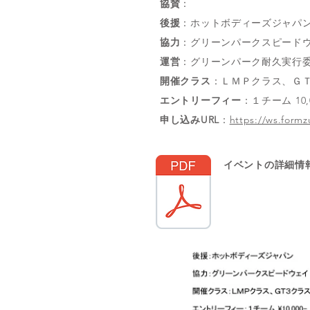
協賛
：
後援
：ホットボディーズジャパ
協力
：グリーンパークスピード
運営
：グリーンパーク耐久実行
開催クラス
：ＬＭＰクラス、Ｇ
エントリーフィー
：１チーム 1
申し込みURL
：
https://ws.formz
イベントの詳細情